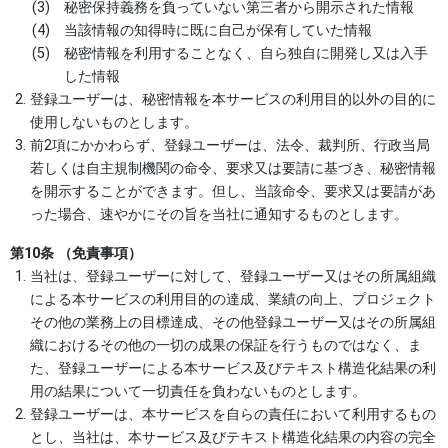
秘密保持義務を負っていない第三者から開示された情報
当該情報の知得時に既に自己が保有していた情報
秘密情報を利用することなく、自ら独自に開発し又は入手
した情報
登録ユーザーは、秘密情報を本サービスの利用目的以外の目的に
使用しないものとします。
前2項にかかわらず、登録ユーザーは、法令、裁判所、行政当局
若しくは自主規制機関の命令、要求又は要請に基づき、秘密情報
を開示することができます。但し、当該命令、要求又は要請があ
った場合、速やかにその旨を当社に通知するものとします。
第10条 （免責事項）
当社は、登録ユーザーに対して、登録ユーザー又はその所属組織
による本サービスの利用目的の達成、業績の向上、プロジェクト
その他の業務上の目標達成、その他登録ユーザー又はその所属組
織におけるその他の一切の成果の保証を行うものではなく、ま
た、登録ユーザーによる本サービス及びテキスト構造化結果の利
用の結果について一切責任を負わないものとします。
登録ユーザーは、本サービスを自らの責任において利用するもの
とし、当社は、本サービス及びテキスト構造化結果の内容の完全