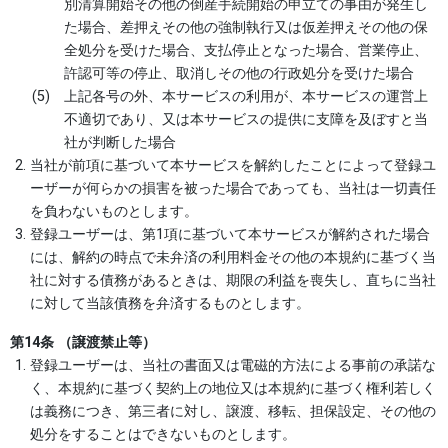
別清算開始その他の倒産手続開始の申立ての事由が発生し
た場合、差押えその他の強制執行又は仮差押えその他の保
全処分を受けた場合、支払停止となった場合、営業停止、
許認可等の停止、取消しその他の行政処分を受けた場合
上記各号の外、本サービスの利用が、本サービスの運営上
不適切であり、又は本サービスの提供に支障を及ぼすと当
社が判断した場合
当社が前項に基づいて本サービスを解約したことによって登録ユ
ーザーが何らかの損害を被った場合であっても、当社は一切責任
を負わないものとします。
登録ユーザーは、第1項に基づいて本サービスが解約された場合
には、解約の時点で未弁済の利用料金その他の本規約に基づく当
社に対する債務があるときは、期限の利益を喪失し、直ちに当社
に対して当該債務を弁済するものとします。
第14条 （譲渡禁止等）
登録ユーザーは、当社の書面又は電磁的方法による事前の承諾な
く、本規約に基づく契約上の地位又は本規約に基づく権利若しく
は義務につき、第三者に対し、譲渡、移転、担保設定、その他の
処分をすることはできないものとします。