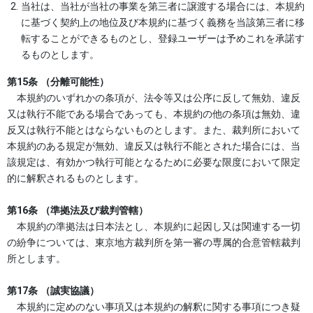
当社は、当社が当社の事業を第三者に譲渡する場合には、本規約
に基づく契約上の地位及び本規約に基づく義務を当該第三者に移
転することができるものとし、登録ユーザーは予めこれを承諾す
るものとします。
第15条 （分離可能性）
本規約のいずれかの条項が、法令等又は公序に反して無効、違反
又は執行不能である場合であっても、本規約の他の条項は無効、違
反又は執行不能とはならないものとします。また、裁判所において
本規約のある規定が無効、違反又は執行不能とされた場合には、当
該規定は、有効かつ執行可能となるために必要な限度において限定
的に解釈されるものとします。
第16条 （準拠法及び裁判管轄）
本規約の準拠法は日本法とし、本規約に起因し又は関連する一切
の紛争については、東京地方裁判所を第一審の専属的合意管轄裁判
所とします。
第17条 （誠実協議）
本規約に定めのない事項又は本規約の解釈に関する事項につき疑