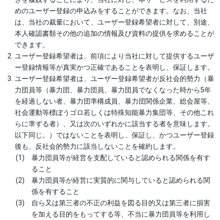
めのユーザー登録の申込みをすることができます。なお、当社
は、当社の裁量において、ユーザー登録希望者に対して、別途、
本人確認書類その他の追加の情報及び資料の提供を求めることが
できます。
ユーザー登録希望者は、前項により当社に対して提供するユーザ
ー登録情報等が真実かつ正確であることを表明し、保証します。
ユーザー登録希望者は、ユーザー登録希望者が反社会的勢力（暴
力団員等（暴力団、暴力団員、暴力団員でなくなった時から5年
を経過しない者、暴力団準構成員、暴力団関係企業、総会屋等、
社会運動等標ぼうゴロ若しくは特殊知能暴力集団等、その他これ
らに準ずる者）、又は次のいずれかに該当する者を意味します。
以下同じ。）ではないことを表明し、保証し、かつユーザー登録
後も、反社会的勢力に該当しないことを確約します。
暴力団員等が経営を支配していると認められる関係を有す
ること
暴力団員等が経営に実質的に関与していると認められる関
係を有すること
自ら又は第三者の不正の利益を図る目的又は第三者に損害
を加える目的をもってする等、不当に暴力団員等を利用し