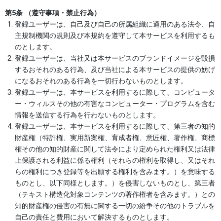
第5条 （遵守事項・禁止行為）
登録ユーザーは、自己及び自己の所属組織に適用のある法令、自
主規制機関の規則及び本規約を遵守して本サービスを利用するも
のとします。
登録ユーザーは、当社又は本サービスのブランドイメージを毀損
するおそれのある行為、及び当社による本サービスの提供の妨げ
になるおそれのある行為を一切行わないものとします。
登録ユーザーは、本サービスを利用するに際して、コンピュータ
ー・ウィルスその他の有害なコンピューター・プログラムを含む
情報を送信する行為を行わないものとします。
登録ユーザーは、本サービスを利用するに際して、第三者の知的
財産権（特許権、実用新案権、育成者権、意匠権、著作権、商標
権その他の知的財産に関して法令により定められた権利又は法律
上保護される利益に係る権利（それらの権利を取得し、又はそれ
らの権利につき登録等を出願する権利を含みます。）を意味する
ものとし、以下同様とします。）を侵害しないものとし、第三者
（テキスト構造化対象コンテンツの著作権者を含みます。）との
知的財産権の侵害の有無に関する一切の紛争その他のトラブルを
自己の責任と費用において解決するものとします。